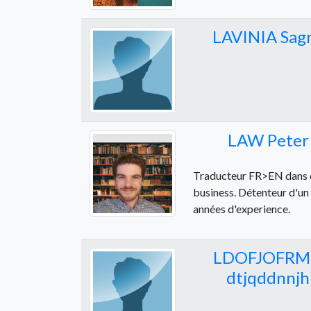
LAVINIA Sag
LAW Peter
Traducteur FR>EN dans en
business. Détenteur d'un
années d'experience.
LDOFJOFR
dtjqddnnjh