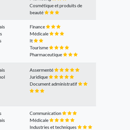
Cosmétique et produits de
beauté
ais
Finance
is
Médicale
s
It
Tourisme
Pharmaceutique
ais
Assermenté
nol
Juridique
Document administratif
s
Communication
ais
Médicale
Industries et techniques