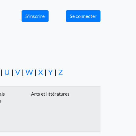
S'inscrire
Se connecter
|
U
|
V
|
W
|
X
|
Y
|
Z
ais
Arts et littératures
s