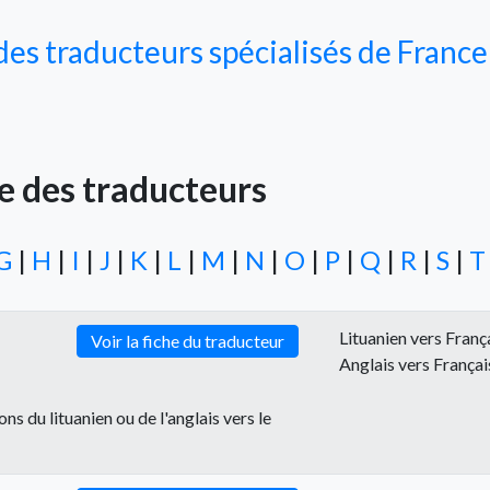
es traducteurs spécialisés de France
e des traducteurs
G
|
H
|
I
|
J
|
K
|
L
|
M
|
N
|
O
|
P
|
Q
|
R
|
S
|
T
Lituanien vers Franç
Voir la fiche du traducteur
Anglais vers Françai
ons du lituanien ou de l'anglais vers le