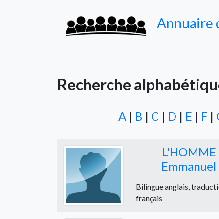
Annuaire d
Recherche alphabétiqu
A
|
B
|
C
|
D
|
E
|
F
|
L'HOMME
Emmanuel
Bilingue anglais, traducti
français