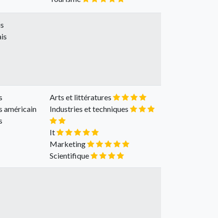
is
is
s
Arts et littératures
s américain
Industries et techniques
s
It
Marketing
Scientifique