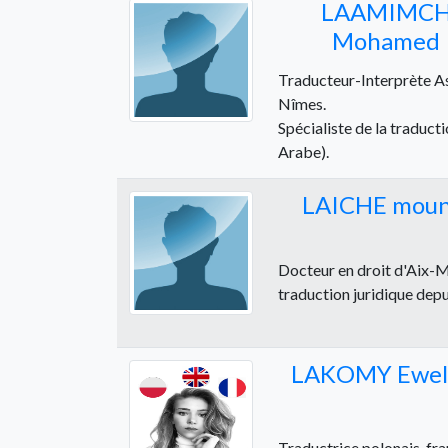
LAAMIMC
Mohamed
Traducteur-Interprète As
Nîmes.
Spécialiste de la traducti
Arabe).
LAICHE moun
Docteur en droit d'Aix-Mar
traduction juridique depui
LAKOMY Ewel
Traductrice polonais, fra